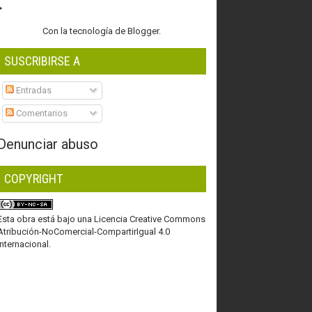
Con la tecnología de
Blogger
.
SUSCRIBIRSE A
Entradas
Comentarios
Denunciar abuso
COPYRIGHT
Esta obra está bajo una
Licencia Creative Commons
Atribución-NoComercial-CompartirIgual 4.0
Internacional
.