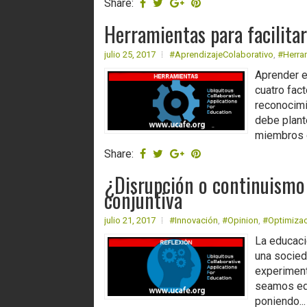
Share:
Herramientas para facilitar
julio 25, 2017
#AprendizajeColaborativo
,
#Herra
Aprender e
cuatro fac
reconocimi
debe plant
miembros d
Share:
¿Disrupción o continuismo
conjuntiva
julio 21, 2017
#Innovación
,
#Opinion
,
#Optimiza
La educaci
una socied
experiment
seamos edu
poniendo...