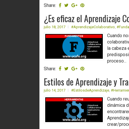
Share:
¿Es eficaz el Aprendizaje C
julio 18, 2017
#AprendizajeColaborativo
,
#Fund
Cuando nos
colaborati
la cabeza e
predisposi
proceso...
Share:
Estilos de Aprendizaje y Tr
julio 14, 2017
#EstilosdeAprendizaje
,
#Herramie
Cuando reu
dinámica d
encontrare
Aprendizaj
crear/proce