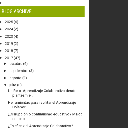
BLOG ARCHIVE
►
2025
(6)
►
2024
(2)
►
2020
(4)
►
2019
(2)
►
2018
(7)
▼
2017
(47)
►
octubre
(6)
►
septiembre
(3)
►
agosto
(2)
▼
julio
(8)
Un Reto: Aprendizaje Colaborativo desde
planteamie...
Herramientas para facilitar el Aprendizaje
Colabor...
¿Disrupción o continuismo educativo? Mejor,
educac...
¿Es eficaz el Aprendizaje Colaborativo?