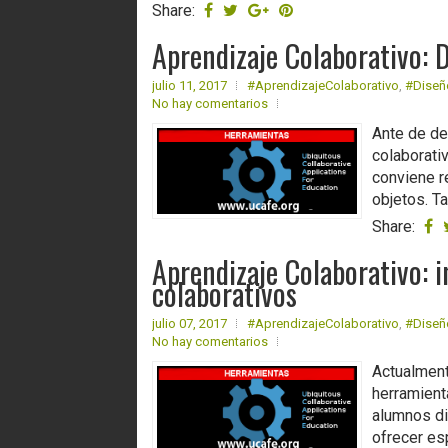
Share:
Aprendizaje Colaborativo: 
julio 11, 2017
#AprendizajeColaborativo
,
#Diseñ
No hay comentarios
Ante de des
colaborati
conviene r
objetos. T
Share:
Aprendizaje Colaborativo: i
colaborativos
julio 07, 2017
#AprendizajeColaborativo
,
#Diseñ
No hay comentarios
Actualment
herramienta
alumnos di
ofrecer es